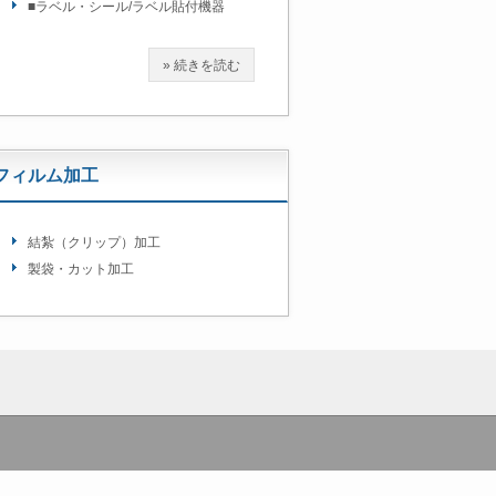
■ラベル・シール/ラベル貼付機器
» 続きを読む
フィルム加工
結紮（クリップ）加工
製袋・カット加工