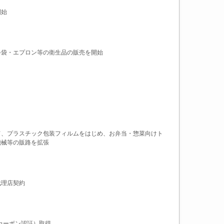
開始
手袋・エプロン等の衛生品の販売を開始
て、プラスチック包装フィルムをはじめ、お弁当・惣菜向けト
機械等の販路を拡張
代理店契約
性カーボン認証）取得