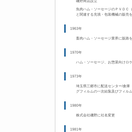
磯野商店設立
魚肉ハム・ソーセージのＰＶＤＣ
と関連する充填・包装機械の販売
1963年
畜肉ハム・ソーセージ業界に販路
1970年
ハム・ソーセージ、お惣菜向けロ
1973年
埼玉県三郷市に配送センター/倉庫
グフィルムの一次結紮及びフィル
1980年
株式会社磯野に社名変更
1981年