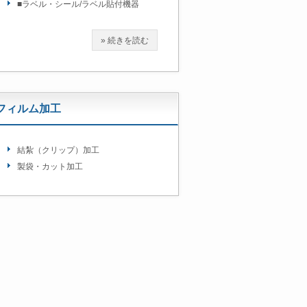
■ラベル・シール/ラベル貼付機器
» 続きを読む
フィルム加工
結紮（クリップ）加工
製袋・カット加工