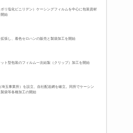
（ポリ塩化ビニリデン）ケーシングフィルムを中心に包装資材
を開始
を拡張し、着色セロハンの販売と製袋加工を開始
ケット型包装のフィルム一次結紮（クリップ）加工を開始
（埼玉事業所）を設立、自社配送網を確立。同所でケーシン
ム製袋等各種加工の開始